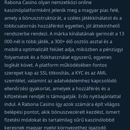
Rabona Casino olyan nemzetközi online
kaszinóplatformként jelenik meg a magyar piac felé,
amely a bónuszstruktúrát, a széles játékkínálatot és a
többcsatornás hozzáférést egyetlen, jól áttekinthető
rendszerbe rendezi. A márka kínálatának gerincét a 13
000-nél is több játék, a 300+ élő osztós asztal és a
mobilra optimalizált felület adja, miközben a pénzügyi
folyamatok és a fiókhasználat egyszerű, egyenes
logikát követ. A platform működésében fontos
szerepet kap az SSL titkosítás, a KYC és az AML
szemlélet, valamint az adatvédelemhez kapcsolódó
ellenőrzési gyakorlat, amelyek a hozzáférés és a
kifizetések rendjét is támogatják. Erős nyitóajánlattal
indul. A Rabona Casino így azok számára épít világos
belépési pontot, akik bónuszvezérelt kezdést, ismert
fizetési módokat és tartalmilag sűrű kaszinólobbit
keresnek magyar nyelvi környezethez igazodó