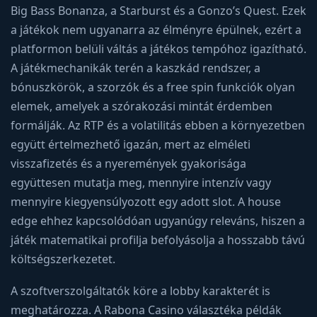
Big Bass Bonanza, a Starburst és a Gonzo’s Quest. Ezek
a játékok nem ugyanarra az élményre épülnek, ezért a
platformon belüli váltás a játékos tempóhoz igazítható.
A játékmechanikák terén a kaszkád rendszer, a
bónuszkörök, a szorzók és a free spin funkciók olyan
elemek, amelyek a szórakozási mintát érdemben
formálják. Az RTP és a volatilitás ebben a környezetben
együtt értelmezhető igazán, mert az elméleti
visszafizetés és a nyeremények gyakorisága
együttesen mutatja meg, mennyire intenzív vagy
mennyire kiegyensúlyozott egy adott slot. A house
edge ehhez kapcsolódóan ugyanúgy releváns, hiszen a
játék matematikai profilja befolyásolja a hosszabb távú
költségszerkezetet.
A szoftverszolgáltatók köre a lobby karakterét is
meghatározza. A Rabona Casino választéka példák