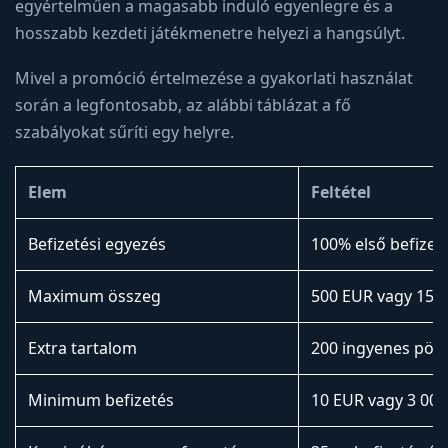
egyértelműen a magasabb induló egyenlegre és a
hosszabb kezdeti játékmenetre helyezi a hangsúlyt.
Mivel a promóció értelmezése a gyakorlati használat
során a legfontosabb, az alábbi táblázat a fő
szabályokat sűríti egy helyre.
Elem
Feltétel
Befizetési egyezés
100% első befizet
Maximum összeg
500 EUR vagy 150
Extra tartalom
200 ingyenes pörg
Minimum befizetés
10 EUR vagy 3 00