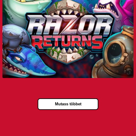
Mutass többet