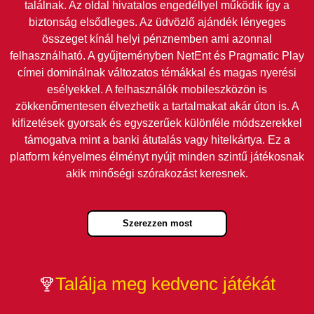
találnak. Az oldal hivatalos engedéllyel működik így a
biztonság elsődleges. Az üdvözlő ajándék lényeges
összeget kínál helyi pénznemben ami azonnal
felhasználható. A gyűjteményben NetEnt és Pragmatic Play
címei dominálnak változatos témákkal és magas nyerési
esélyekkel. A felhasználók mobileszközön is
zökkenőmentesen élvezhetik a tartalmakat akár úton is. A
kifizetések gyorsak és egyszerűek különféle módszerekkel
támogatva mint a banki átutalás vagy hitelkártya. Ez a
platform kényelmes élményt nyújt minden szintű játékosnak
akik minőségi szórakozást keresnek.
Szerezzen most
Találja meg kedvenc játékát