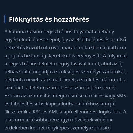
Fióknyitás és hozzáférés
A Rabona Casino regisztrációs folyamata néhány
egyértelmű lépésre épül, így az első belépés és az első
befizetés közötti út rövid marad, miközben a platform
a jogi és biztonsági kereteket is érvényesíti. A folyamat
a regisztrációs felület megnyitásával indul, ahol az új
felhasználó megadja a szükséges személyes adatokat,
például a nevet, az e-mail-címet, a születési dátumot, a
lakcímet, a telefonszámot és a számla pénznemét.
Ezután az azonosítás megerősítése e-mailes vagy SMS-
es hitelesítéssel is kapcsolódhat a fiókhoz, ami jól
illeszkedik a KYC és AML alapú ellenőrzési logikához. A
platform a későbbi pénzügyi műveletek védelme
érdekében kérhet fényképes személyazonosító