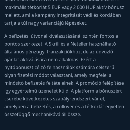
maximális tétkorlát 5 EUR vagy 2 000 HUF aktív bónusz
mellett, ami a kampány integritását védi és kordában
tartja a túl nagy varianciájú lépéseket.
A befizetési útvonal kiválasztásánál szintén fontos a
pontos szerkezet. A Skrill és a Neteller használható
általános pénzügyi tranzakciókhoz, de az üdvözlő
ajánlat aktiválására nem alkalmas. Ezért a
nyitóbónuszt célzó felhasználók számára célszerű
olyan fizetési módot választani, amely megfelel a
minősítő befizetés feltételeinek. A promóció felépítése
így egyértelmű üzenetet küld. A platform a bónuszért
cserébe következetes szabályrendszert vár el,
amelyben a befizetés, a rollover és a tétkorlát egyetlen
összefüggő mechanikává áll össze.