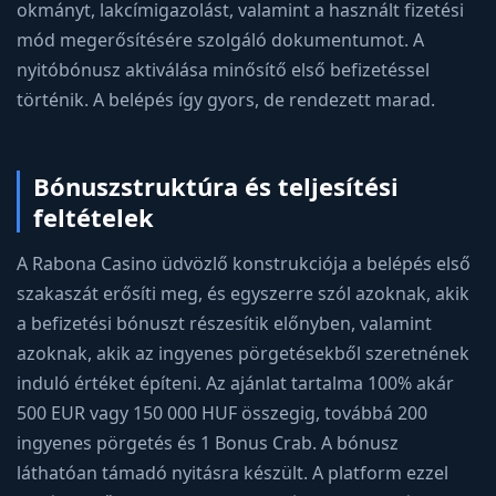
okmányt, lakcímigazolást, valamint a használt fizetési
mód megerősítésére szolgáló dokumentumot. A
nyitóbónusz aktiválása minősítő első befizetéssel
történik. A belépés így gyors, de rendezett marad.
Bónuszstruktúra és teljesítési
feltételek
A Rabona Casino üdvözlő konstrukciója a belépés első
szakaszát erősíti meg, és egyszerre szól azoknak, akik
a befizetési bónuszt részesítik előnyben, valamint
azoknak, akik az ingyenes pörgetésekből szeretnének
induló értéket építeni. Az ajánlat tartalma 100% akár
500 EUR vagy 150 000 HUF összegig, továbbá 200
ingyenes pörgetés és 1 Bonus Crab. A bónusz
láthatóan támadó nyitásra készült. A platform ezzel