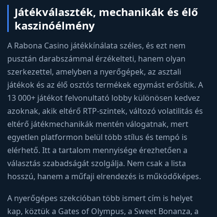
Játékválaszték, mechanikák és élő
kaszinóélmény
A Rabona Casino játékkínálata széles, és ezt nem
pusztán darabszámmal érzékelteti, hanem olyan
szerkezettel, amelyben a nyerőgépek, az asztali
játékok és az élő osztós termékek egymást erősítik. A
13 000+ játékot felvonultató lobby különösen kedvez
azoknak, akik eltérő RTP-szintek, változó volatilitás és
eltérő játékmechanikák mentén válogatnak, mert
egyetlen platformon belül több stílus és tempó is
elérhető. Itt a tartalom mennyisége érezhetően a
választás szabadságát szolgálja. Nem csak a lista
hosszú, hanem a műfaji elrendezés is működőképes.
A nyerőgépes szekcióban több ismert cím is helyet
kap, köztük a Gates of Olympus, a Sweet Bonanza, a